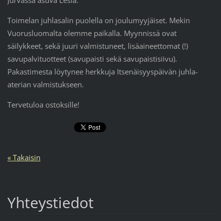
Jurvassa asuva Lesia.
Toimelan juhlasalin puolella on joulumyyjäiset. Mekin
Vuorusluomalta olemme paikalla. Myynnissä ovat
säilykkeet, sekä juuri valmistuneet, lisäaineettomat (!)
savupalvituotteet (savupaisti sekä savupaistisiivu).
Pakastimesta löytynee herkkuja Itsenäisyyspäivän juhla-
aterian valmistukseen.
Tervetuloa ostoksille!
« Takaisin
Yhteystiedot