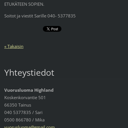
ETUKÄTEEN SOPIEN.
Soitot ja viestit Sarille 040- 5377835
« Takaisin
Yhteystiedot
Vuorusluoma Highland
Koskenkorvantie 501
66350 Tainus
040 5377835 / Sari
0500 866780 / Mika
vuoruslu
oma@gmai
l.com