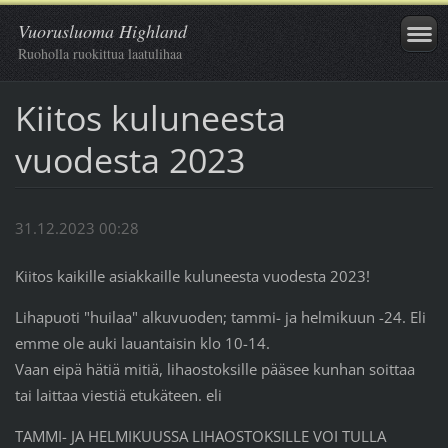
Vuorusluoma Highland
Ruoholla ruokittua laatulihaa
Kiitos kuluneesta
vuodesta 2023
31.12.2023 00:28
Kiitos kaikille asiakkaille kuluneesta vuodesta 2023!
Lihapuoti "huilaa" alkuvuoden; tammi- ja helmikuun -24. Eli
emme ole auki lauantaisin klo 10-14.
Vaan eipä hätiä mitiä, lihaostoksille pääsee kunhan soittaa
tai laittaa viestiä etukäteen. eli
TAMMI- JA HELMIKUUSSA LIHAOSTOKSILLE VOI TULLA