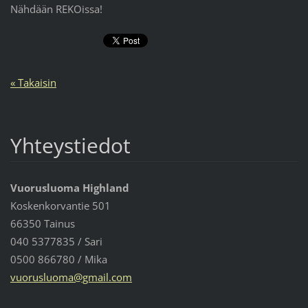
Nähdään REKOissa!
« Takaisin
Yhteystiedot
Vuorusluoma Highland
Koskenkorvantie 501
66350 Tainus
040 5377835 / Sari
0500 866780 / Mika
vuoruslu
oma@gmai
l.com